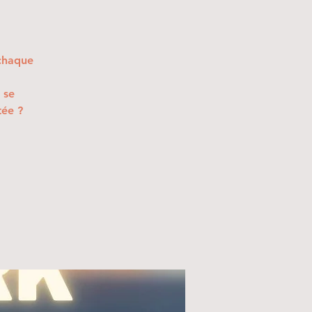
 chaque
 se
tée ?