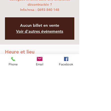
décontractée ?
Info/resa : 0693 840 148
Aucun billet en vente
Voir d'autres événements
Heure et lieu
24 déc. 2025, 19:00 – 23:00
Phone
Email
Facebook
Sainte-Marie, 4 Av. du Dom. Azur, Sainte-
Marie 97438, La Réunion
Partager cet événement