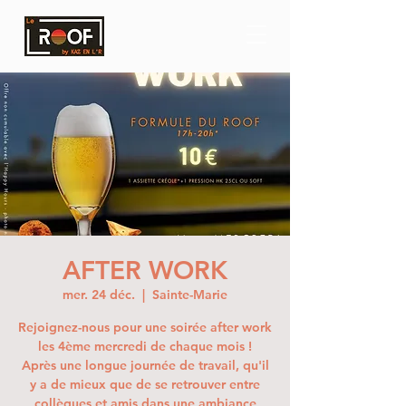
AFTER WORK
mer. 24 déc.
  |  
Sainte-Marie
Rejoignez-nous pour une soirée after work
les 4ème mercredi de chaque mois !
Après une longue journée de travail, qu'il
y a de mieux que de se retrouver entre
collègues et amis dans une ambiance