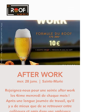
AFTER WORK
mer. 28 janv.
  |  
Sainte-Marie
Rejoignez-nous pour une soirée after work
les 4ème mercredi de chaque mois !
Après une longue journée de travail, qu'il
y a de mieux que de se retrouver entre
collègues et amis dans une ambiance