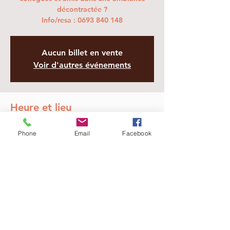
décontractée ?
Info/resa : 0693 840 148
Aucun billet en vente
Voir d'autres événements
Heure et lieu
28 janv. 2026, 19:00 – 23:00
Phone
Email
Facebook
Sainte-Marie, 4 Av. du Dom. Azur, Sainte-
Marie 97438, La Réunion
Partager cet événement