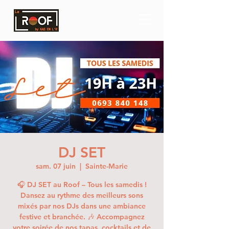
DJ SET
sam. 07 juin
  |  
Sainte-Marie
🎧 DJ SET au Roof – Tous les samedis !
Dansez au rythme des meilleurs sons
mixés par nos DJs dans une ambiance
festive et branchée. 🎶 Accompagnez
votre soirée de nos tapas, cocktails et de