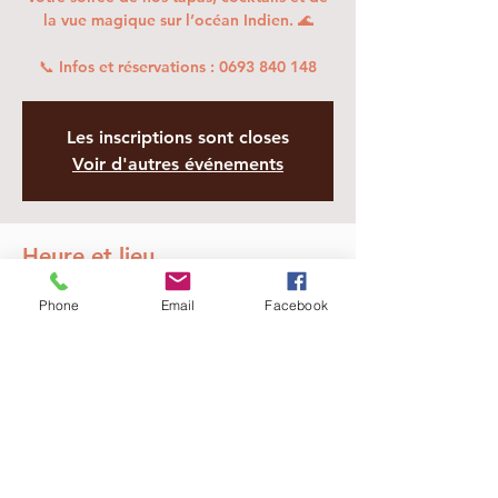
la vue magique sur l’océan Indien. 🌊
📞 Infos et réservations : 0693 840 148
Les inscriptions sont closes
Voir d'autres événements
Heure et lieu
07 juin 2025, 19:00 – 23:00
Phone
Email
Facebook
Sainte-Marie, 4 Av. du Dom. Azur, Sainte-
Marie 97438, La Réunion
Partager cet événement