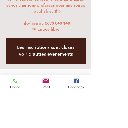
et vos chansons préférées pour une soirée
inoubliable. 🍹✨
Info/résa au 0693 840 148
🎟 Entrée libre
Les inscriptions sont closes
Voir d'autres événements
Heure et lieu
Phone
Email
Facebook
18 juin 2025, 19:00 – 23:00
Sainte-Marie, 4 Av. du Dom. Azur, Sainte-
Marie 97438, La Réunion